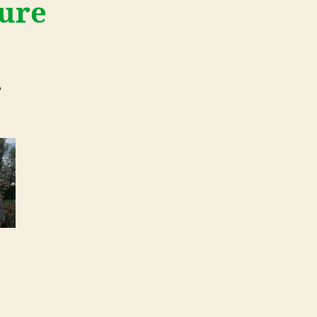
ture
,