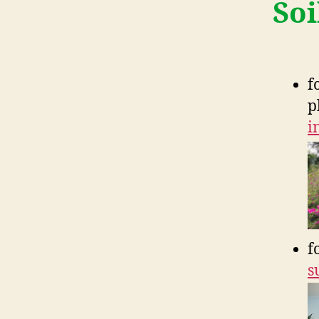
Soi
f
p
i
f
s