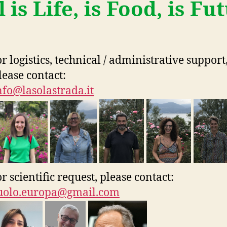
l is Life, is Food, is Fu
or logistics, technical / administrative support
lease contact:
nfo@lasolastrada.it
or scientific request, please contact:
uolo.europa@gmail.com